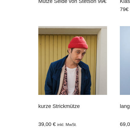
Mütze Seide von Stetson 99€
Klas
79€
kurze Strickmütze
lang
39,00
€
69,
inkl. MwSt.