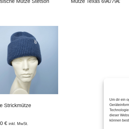
Mütze Texas 69€/79€
sische Mütze Stetson
Um dir ein o
e Strickmütze
Geräteinfor
Technologien
dieser Websi
können best
00
€
inkl. MwSt.