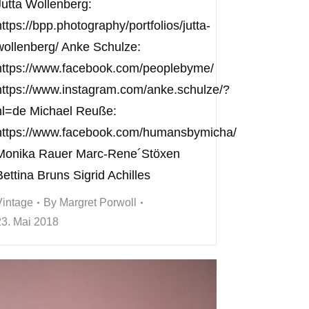
Jutta Wollenberg:
https://bpp.photography/portfolios/jutta-
wollenberg/ Anke Schulze:
https://www.facebook.com/peoplebyme/
https://www.instagram.com/anke.schulze/?
hl=de Michael Reuße:
https://www.facebook.com/humansbymicha/
Monika Rauer Marc-Rene´Stöxen
Bettina Bruns Sigrid Achilles
Vintage
By
Margret Porwoll
23. Mai 2018