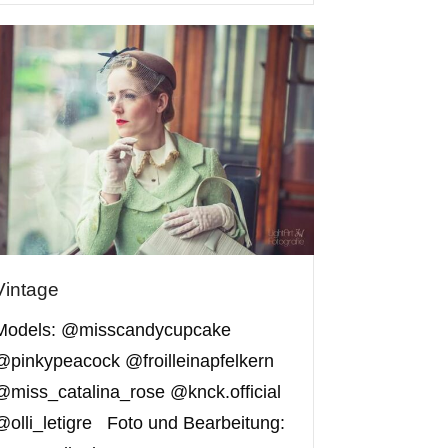
Vintage
Models: @misscandycupcake
@pinkypeacock @froilleinapfelkern
@miss_catalina_rose @knck.official
@olli_letigre Foto und Bearbeitung: