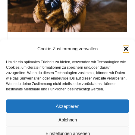
Shooting mit Miss Candycupcake
Cookie-Zustimmung verwalten
Allgemein
By
Margret Porwoll
Um dir ein optimales Erlebnis zu bieten, verwenden wir Technologien wie
4. Dezember 2017
37 Comments
Cookies, um Geräteinformationen zu speichern und/oder darauf
zuzugreifen. Wenn du diesen Technologien zustimmst, können wir Daten
Aus Liebe zu Vintage fashion entstanden
wie das Surfverhalten oder eindeutige IDs auf dieser Website verarbeiten.
stimmungsvolle Fotos mit der
Wenn du deine Zustimmung nicht erteilst oder zurückziehst, können
bestimmte Merkmale und Funktionen beeinträchtigt werden.
bezaubernden Miss Candycupcake und
Anke Schulze (people by me)
Akzeptieren
Ablehnen
Einstellungen ansehen